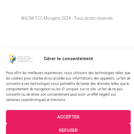
c
h
e
©SCM TCC Mougins 2024 - Tous droits réservés
r
c
h
e
r
Gérer le consentement
:
Mentions Légales
-
Politique de Cookies
Pour offrir les meilleures expériences, nous utilisons des technologies telles que
les cookies pour stocker et/ou accéder aux informations des appareils. Le fait de
Site réalisé par
CB&COM
consentir à ces technologies nous permettra de traiter des données telles que le
comportement de navigation ou les ID uniques sur ce site. Le fait de ne pas
consentir ou de retirer son consentement peut avoir un effet négatif sur
certaines caractéristiques et fonctions.
NOS ARTICLES / NOTRE BLOG
NOUS TROUVER
ACCEPTER
NOUS CONTACTER
REFUSER