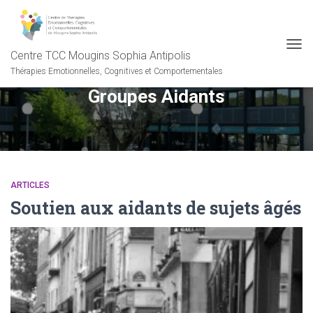
Centre TCC Mougins Sophia Antipolis
OUVR
Thérapies Emotionnelles, Cognitives et Comportementales
Groupes Aidants
ARTICLES
Soutien aux aidants de sujets âgés