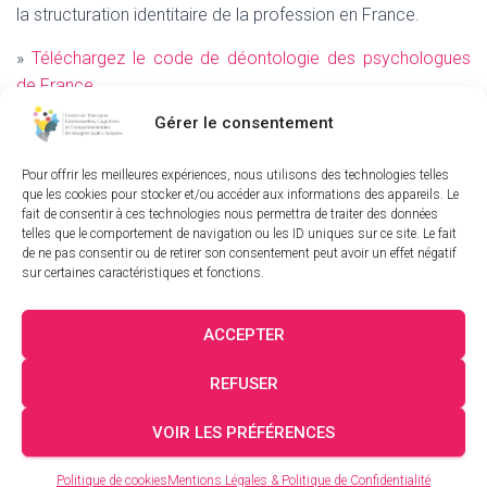
la structuration identitaire de la profession en France.
»
Téléchargez le code de déontologie des psychologues
de France
Gérer le consentement
Pour offrir les meilleures expériences, nous utilisons des technologies telles
Mentions Légales
-
Politique de Cookies
que les cookies pour stocker et/ou accéder aux informations des appareils. Le
fait de consentir à ces technologies nous permettra de traiter des données
telles que le comportement de navigation ou les ID uniques sur ce site. Le fait
Site réalisé par
CB&COM
de ne pas consentir ou de retirer son consentement peut avoir un effet négatif
sur certaines caractéristiques et fonctions.
ACCEPTER
NOS ARTICLES / NOTRE BLOG
NOUS TROUVER
REFUSER
NOUS CONTACTER
VOIR LES PRÉFÉRENCES
Centre TCC de Mougins Sophia Antipolis
Politique de cookies
Mentions Légales & Politique de Confidentialité