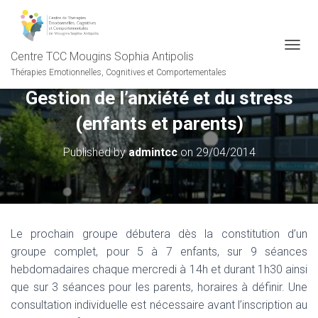
Centre TCC Mougins Sophia Antipolis
OUVRI
Thérapies Emotionnelles, Cognitives et Comportementales
Gestion de l’anxiété et du stress
(enfants et parents)
Published by
admintcc
on
29/04/2014
Le prochain groupe débutera dès la constitution d’un
groupe complet, pour 5 à 7 enfants, sur 9 séances
hebdomadaires chaque mercredi à 14h et durant 1h30 ainsi
que sur 3 séances pour les parents, horaires à définir. Une
consultation individuelle est nécessaire avant l’inscription au