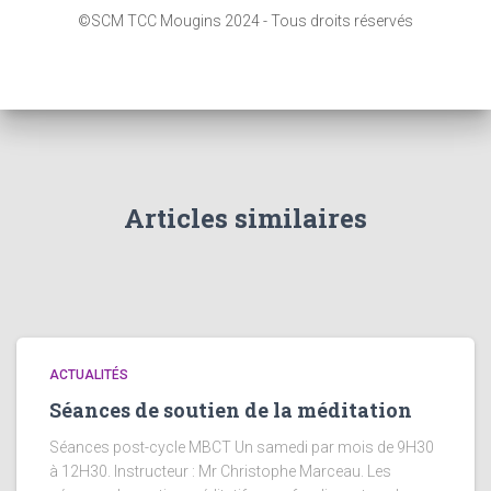
e
©SCM TCC Mougins 2024 - Tous droits réservés
r
c
h
e
r
:
Articles similaires
ACTUALITÉS
Séances de soutien de la méditation
Séances post-cycle MBCT Un samedi par mois de 9H30
à 12H30. Instructeur : Mr Christophe Marceau. Les