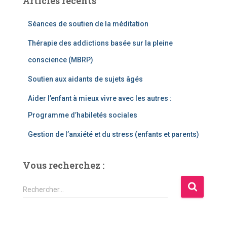
Articles récents
Séances de soutien de la méditation
Thérapie des addictions basée sur la pleine
conscience (MBRP)
Soutien aux aidants de sujets âgés
Aider l’enfant à mieux vivre avec les autres :
Programme d’habiletés sociales
Gestion de l’anxiété et du stress (enfants et parents)
Vous recherchez :
R
Rechercher…
e
c
h