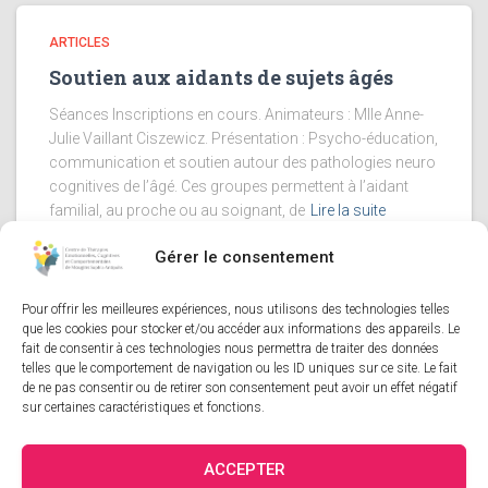
ARTICLES
Soutien aux aidants de sujets âgés
Séances Inscriptions en cours. Animateurs : Mlle Anne-
Julie Vaillant Ciszewicz. Présentation : Psycho-éducation,
communication et soutien autour des pathologies neuro
cognitives de l’âgé. Ces groupes permettent à l’aidant
familial, au proche ou au soignant, de
Lire la suite
Gérer le consentement
Pour offrir les meilleures expériences, nous utilisons des technologies telles
Mentions Légales
-
Politique de Cookies
que les cookies pour stocker et/ou accéder aux informations des appareils. Le
fait de consentir à ces technologies nous permettra de traiter des données
telles que le comportement de navigation ou les ID uniques sur ce site. Le fait
Site réalisé par
CB&COM
de ne pas consentir ou de retirer son consentement peut avoir un effet négatif
sur certaines caractéristiques et fonctions.
ACCEPTER