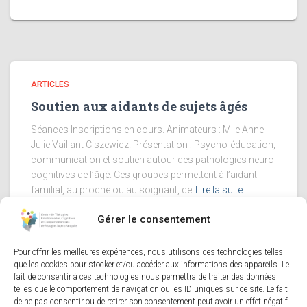
ARTICLES
Soutien aux aidants de sujets âgés
Séances Inscriptions en cours. Animateurs : Mlle Anne-
Julie Vaillant Ciszewicz. Présentation : Psycho-éducation,
communication et soutien autour des pathologies neuro
cognitives de l’âgé. Ces groupes permettent à l’aidant
familial, au proche ou au soignant, de
Lire la suite
Gérer le consentement
Pour offrir les meilleures expériences, nous utilisons des technologies telles
Mentions Légales
-
Politique de Cookies
que les cookies pour stocker et/ou accéder aux informations des appareils. Le
fait de consentir à ces technologies nous permettra de traiter des données
telles que le comportement de navigation ou les ID uniques sur ce site. Le fait
Site réalisé par
CB&COM
de ne pas consentir ou de retirer son consentement peut avoir un effet négatif