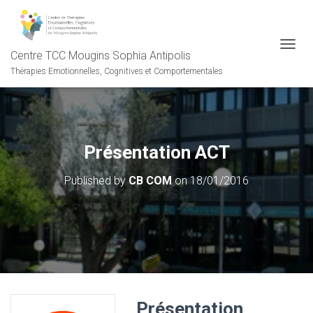
Centre TCC Mougins Sophia Antipolis
OUVRI
Thérapies Emotionnelles, Cognitives et Comportementales
Présentation ACT
Published by
CB COM
on
18/01/2016
Présentation