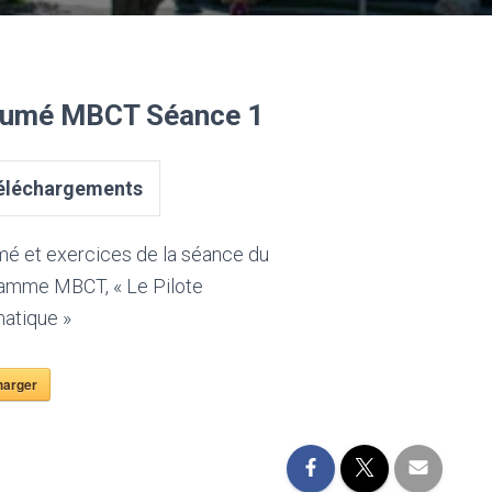
umé MBCT Séance 1
léchargements
é et exercices de la séance du
amme MBCT, « Le Pilote
atique »
harger