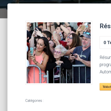
Rés
0
Té
Résum
progr
Autom
Téléc
Catégories :