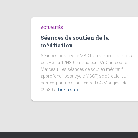
ACTUALITÉS
Séances de soutien de la
méditation
Séances post-cycle MBCT Un samedi par mois
de 9H30 à 12H30. Instructeur : Mr Christophe
Marceau. Les séances de soutien méditatif
approfondi, post-cycle MBCT, se déroulent un
samedi par mois, au centre TCC Mougins, de
09h30 à
Lire la suite