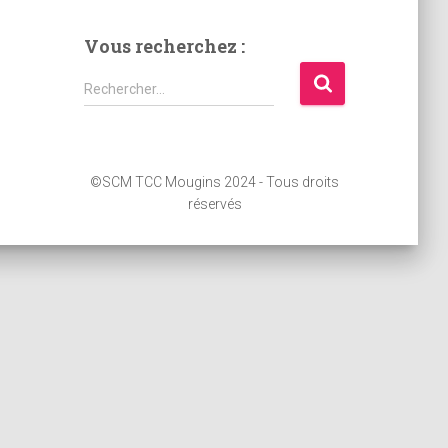
Vous recherchez :
R
Rechercher…
e
c
h
e
©SCM TCC Mougins 2024 - Tous droits
r
réservés
c
h
e
r
: