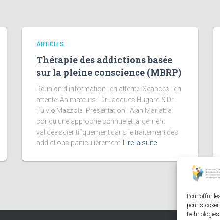
ARTICLES
Thérapie des addictions basée
sur la pleine conscience (MBRP)
Réunion d’information : en attente. Séances : en
attente. Animateurs : Dr Jacques Hugard & Dr
Fulvio Mazzola. Présentation : Alan Marlatt a
conçu une approche connue et largement
validée scientifiquement dans le traitement des
addictions particulièrement
Lire la suite
Pour offrir l
pour stocker 
technologies