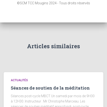
e
©SCM TCC Mougins 2024 - Tous droits réservés
r
c
h
e
r
:
Articles similaires
ACTUALITÉS
Séances de soutien de la méditation
Séances post-cycle MBCT Un samedi par mois de 9H30
à 12H30. Instructeur : Mr Christophe Marceau. Les
séances de soutien méditatif approfondi, post-cycle