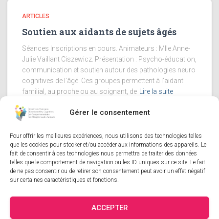
ARTICLES
Soutien aux aidants de sujets âgés
Séances Inscriptions en cours. Animateurs : Mlle Anne-
Julie Vaillant Ciszewicz. Présentation : Psycho-éducation,
communication et soutien autour des pathologies neuro
cognitives de l’âgé. Ces groupes permettent à l’aidant
familial, au proche ou au soignant, de
Lire la suite
Gérer le consentement
Pour offrir les meilleures expériences, nous utilisons des technologies telles
Mentions Légales
-
Politique de Cookies
que les cookies pour stocker et/ou accéder aux informations des appareils. Le
fait de consentir à ces technologies nous permettra de traiter des données
telles que le comportement de navigation ou les ID uniques sur ce site. Le fait
Site réalisé par
CB&COM
de ne pas consentir ou de retirer son consentement peut avoir un effet négatif
sur certaines caractéristiques et fonctions.
ACCEPTER
NOS ARTICLES / NOTRE BLOG
NOUS TROUVER