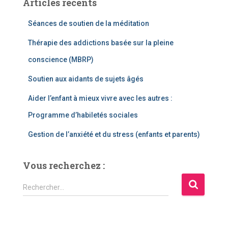
Articles récents
Séances de soutien de la méditation
Thérapie des addictions basée sur la pleine
conscience (MBRP)
Soutien aux aidants de sujets âgés
Aider l’enfant à mieux vivre avec les autres :
Programme d’habiletés sociales
Gestion de l’anxiété et du stress (enfants et parents)
Vous recherchez :
R
Rechercher…
e
c
h