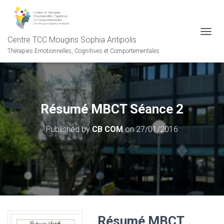
Centre TCC Mougins Sophia Antipolis
OUVRI
Thérapies Emotionnelles, Cognitives et Comportementales
Résumé MBCT Séance 2
Published by
CB COM
on
27/01/2016
Résumé MBCT